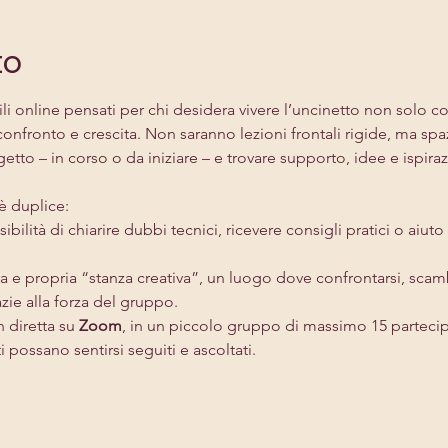
to
ili online pensati per chi desidera vivere l’uncinetto non solo
nfronto e crescita. Non saranno lezioni frontali rigide, ma spaz
etto – in corso o da iniziare – e trovare supporto, idee e ispira
 è duplice:
ssibilità di chiarire dubbi tecnici, ricevere consigli pratici o aiut
era e propria “stanza creativa”, un luogo dove confrontarsi, scam
zie alla forza del gruppo.
 diretta su 
Zoom
, in un piccolo gruppo di massimo 15 partecip
 possano sentirsi seguiti e ascoltati.