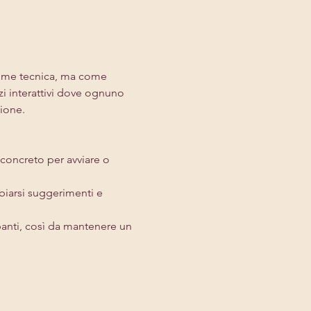
 come tecnica, ma come 
i interattivi dove ognuno 
zione.
o concreto per avviare o 
biarsi suggerimenti e 
anti, così da mantenere un 