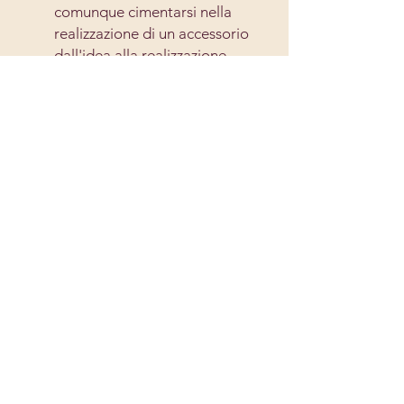
comunque cimentarsi nella
realizzazione di un accessorio
dall'idea alla realizzazione.
Contiene le
formule di
calcolo
e le schede
compilabili, che ti
permettono di adattare il
modello alle tue misure in
totale autonomia.
Può essere stampata e usata
come
quaderno di lavoro
da
portare sempre con te.
Ti permette di avere a
disposizione il
metodo usato
nel workshop
, così da poter
lavorare al tuo ritmo, quando
e dove vuoi.